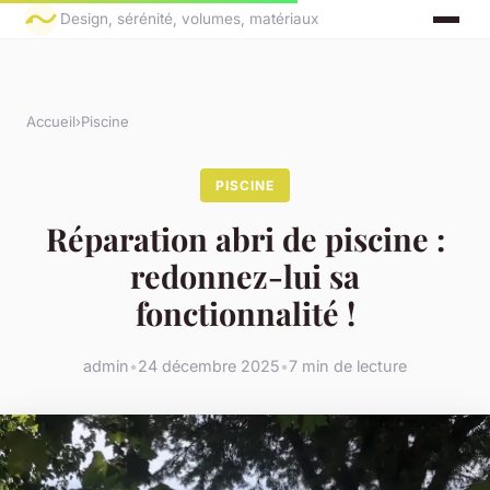
Design, sérénité, volumes, matériaux
Accueil
›
Piscine
PISCINE
Réparation abri de piscine :
redonnez-lui sa
fonctionnalité !
admin
•
24 décembre 2025
•
7 min de lecture