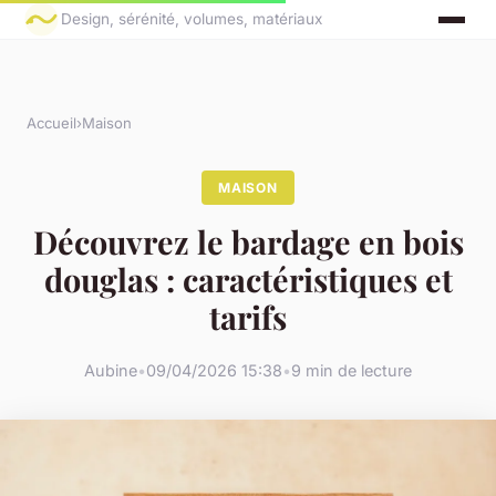
Design, sérénité, volumes, matériaux
Accueil
›
Maison
MAISON
Découvrez le bardage en bois
douglas : caractéristiques et
tarifs
Aubine
•
09/04/2026 15:38
•
9 min de lecture