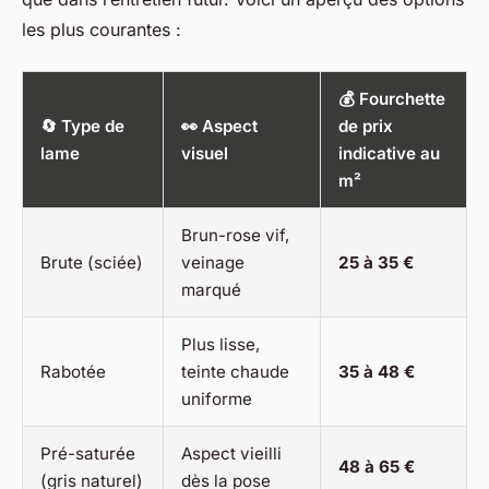
les plus courantes :
💰 Fourchette
🔄 Type de
👀 Aspect
de prix
lame
visuel
indicative au
m²
Brun-rose vif,
Brute (sciée)
veinage
25 à 35 €
marqué
Plus lisse,
Rabotée
teinte chaude
35 à 48 €
uniforme
Pré-saturée
Aspect vieilli
48 à 65 €
(gris naturel)
dès la pose