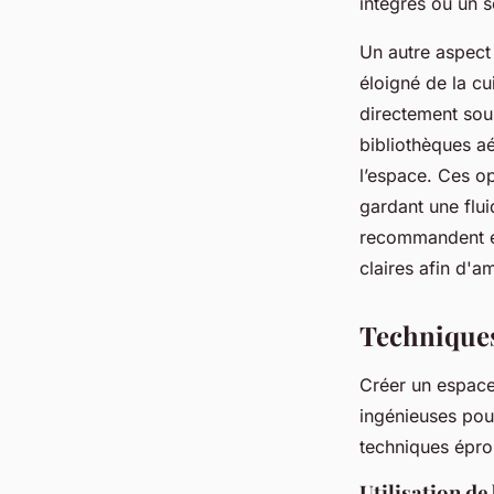
intégrés ou un 
Un autre aspect 
éloigné de la cu
directement sous
bibliothèques aé
l’espace. Ces o
gardant une flui
recommandent ég
claires afin d'a
Techniques
Créer un espace 
ingénieuses pour
techniques épro
Utilisation d