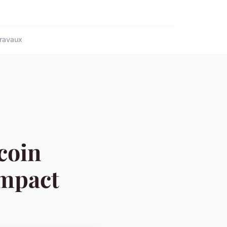
ravaux
coin
ompact