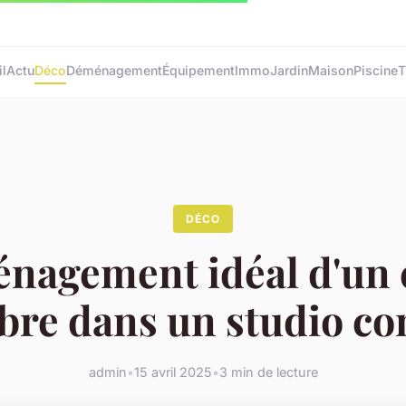
l
Actu
Déco
Déménagement
Équipement
Immo
Jardin
Maison
Piscine
T
DÉCO
nagement idéal d'un 
re dans un studio c
admin
•
15 avril 2025
•
3 min de lecture