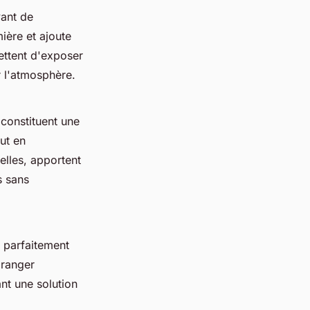
vant de
ière et ajoute
mettent d'exposer
r l'atmosphère.
constituent une
out en
 elles, apportent
s sans
t parfaitement
 ranger
ant une solution