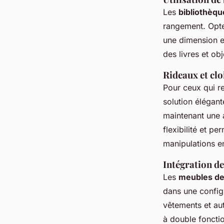
Les
bibliothèqu
rangement. Opter
une dimension es
des livres et ob
Rideaux et clo
Pour ceux qui r
solution élégante
maintenant une
flexibilité et p
manipulations 
Intégration d
Les
meubles d
dans une config
vêtements et aut
à double fonctio