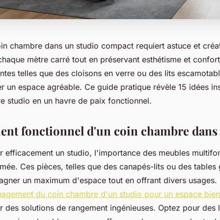
n chambre dans un studio compact requiert astuce et créativ
chaque mètre carré tout en préservant esthétisme et confor
ntes telles que des cloisons en verre ou des lits escamotable
er un espace agréable. Ce guide pratique révèle 15 idées in
e studio en un havre de paix fonctionnel.
t fonctionnel d'un coin chambre dans 
r efficacement un studio, l'importance des meubles multifo
imée. Ces pièces, telles que des canapés-lits ou des tables
agner un maximum d'espace tout en offrant divers usages. D
nagement du coin chambre d'un studio pour un espace bien 
er des solutions de rangement ingénieuses. Optez pour des li