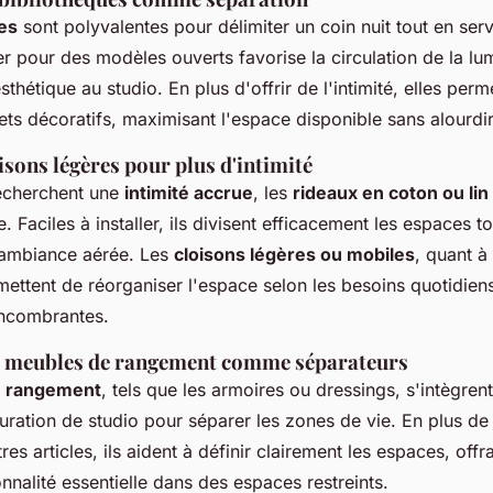
es
sont polyvalentes pour délimiter un coin nuit tout en ser
 pour des modèles ouverts favorise la circulation de la lum
thétique au studio. En plus d'offrir de l'intimité, elles per
jets décoratifs, maximisant l'espace disponible sans alourdi
isons légères pour plus d'intimité
echerchent une
intimité accrue
, les
rideaux en coton ou lin
. Faciles à installer, ils divisent efficacement les espaces t
 ambiance aérée. Les
cloisons légères ou mobiles
, quant à
ermettent de réorganiser l'espace selon les besoins quotidien
encombrantes.
e meubles de rangement comme séparateurs
e rangement
, tels que les armoires ou dressings, s'intègren
uration de studio pour séparer les zones de vie. En plus de
res articles, ils aident à définir clairement les espaces, offr
nnalité essentielle dans des espaces restreints.