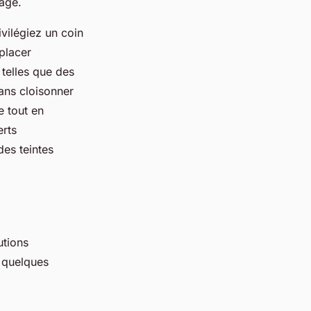
age.
vilégiez un coin
placer
 telles que des
sans cloisonner
e tout en
erts
es teintes
utions
i quelques