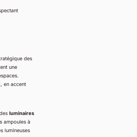
spectant
tratégique des
tent une
 espaces.
x, en accent
 des
luminaires
es ampoules à
es lumineuses