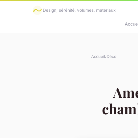
Design, sérénité, volumes, matériaux
Accuei
Accueil
›
Déco
Amé
chamb